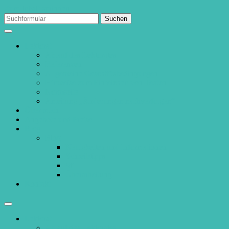
Zum Inhalt springen
Suchen
nach:
Lektorat
Ablauf des Lektorates
Referenzen
Allgemeine Geschäftsbedingungen
Hinweise zum Einreichen von Texten
Normseite
Anleitung „Änderungen nachverfolgen“
Über mich
Angebote und Preise
Blog
Blog
Neuigkeiten und Informationen
Schreibtipps
Stil
Überarbeitung
Kontakt
Suchfeld
ein-/ausblenden
Lektorat
Ablauf des Lektorates