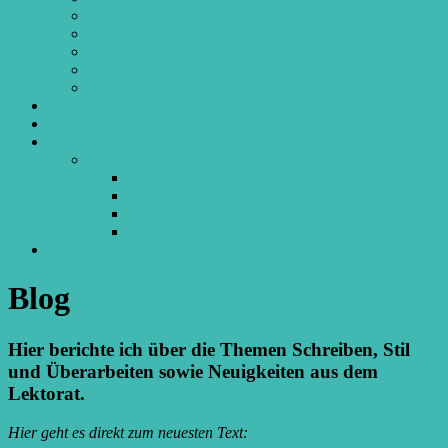
Referenzen
Allgemeine Geschäftsbedingungen
Hinweise zum Einreichen von Texten
Normseite
Anleitung „Änderungen nachverfolgen“
Über mich
Angebote und Preise
Blog
Blog
Neuigkeiten und Informationen
Schreibtipps
Stil
Überarbeitung
Kontakt
Blog
Hier berichte ich über die Themen Schreiben, Stil
und Überarbeiten sowie Neuigkeiten aus dem
Lektorat.
Hier geht es direkt zum neuesten Text: