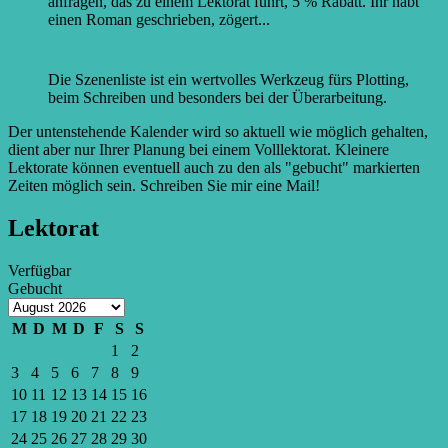
anfragen, das zu einem Lektorat führt, 5 % Rabatt. Ihr habt
einen Roman geschrieben, zögert...
Weiterlesen →
Die Szenenliste – brauche ich sie wirklich?
Die Szenenliste ist ein wertvolles Werkzeug fürs Plotting,
beim Schreiben und besonders bei der Überarbeitung.
Der untenstehende Kalender wird so aktuell wie möglich gehalten,
dient aber nur Ihrer Planung bei einem Volllektorat. Kleinere
Lektorate können eventuell auch zu den als "gebucht" markierten
Zeiten möglich sein. Schreiben Sie mir eine Mail!
Lektorat
Verfügbar
Gebucht
M
D
M
D
F
S
S
1
2
3
4
5
6
7
8
9
10
11
12
13
14
15
16
17
18
19
20
21
22
23
24
25
26
27
28
29
30