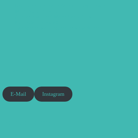
Neu! Seelen und Seidenfelle von Dagny Fisher
Meine Nano-Tipps Teil 2
Alle Jahre wieder?! Meine Nano-Tipps
Nur heute: 5 % Rabatt!
Die Szenenliste – brauche ich sie wirklich?
Kontakt aufnehmen
E-Mail
Instagram
Neueste Beiträge
Neu! Seelen und Seidenfelle von Dagny Fisher