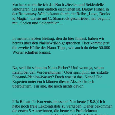
Vor kurzem durfte ich das Buch „Seelen und Seidenfelle“
lektorieren, das nun endlich erschienen ist. Dagny Fisher, in
der Romantasy-Welt bekannt durch die Reihe „Love, Books
& Magic“, die sie mit C. Shamrock geschrieben hat, beginnt
mit „Seelen und Seidenfelle“...
Weiterlesen →
Meine Nano-Tipps Teil 2
In meinem letzten Beitrag, den du hier findest, haben wir
bereits über den NaNoWriMo gesprochen. Hier kommt jetzt
die zweite Hälfte der Nano-Tipps, wie auch du deine 50.000
Wörter schaffen kannst.
Alle Jahre wieder?! Meine Nano-Tipps
Na, seid ihr schon im Nano-Fieber? Und wenn ja, schon
fleißig bei den Vorbereitungen? Oder springt ihr ins eiskalte
Plot-und-Planlos-Wasser? Doch was ist das, Nano? Die
Experten unter euch können diesen Absatz einfach
überblättern. Für alle, die noch nichts davon...
Weiterlesen →
Nur heute: 5 % Rabatt!
5 % Rabatt für Kurzentschlossene! Nur heute (19.8.)! Ich
habe noch freie Lektoratsslots zu vergeben. Daher bekommen
die ersten 5 Autor*innen, die heute ein Probelektorat