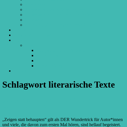
Referenzen
Allgemeine Geschäftsbedingungen
Hinweise zum Einreichen von Texten
Normseite
Anleitung „Änderungen nachverfolgen“
Über mich
Angebote und Preise
Blog
Blog
Neuigkeiten und Informationen
Schreibtipps
Stil
Überarbeitung
Kontakt
Schlagwort
literarische Texte
„Zeigen statt behaupten“ – ein
Wundermittel?
„Zeigen statt behaupten“ gilt als DER Wundertrick für Autor*innen
und viele, die davon zum ersten Mal hören, sind hellauf begeistert.