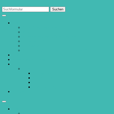
Zum Inhalt springen
Suchen
nach:
Lektorat
Ablauf des Lektorates
Referenzen
Allgemeine Geschäftsbedingungen
Hinweise zum Einreichen von Texten
Normseite
Anleitung „Änderungen nachverfolgen“
Über mich
Angebote und Preise
Blog
Blog
Neuigkeiten und Informationen
Schreibtipps
Stil
Überarbeitung
Kontakt
Suchfeld
ein-/ausblenden
Lektorat
Ablauf des Lektorates