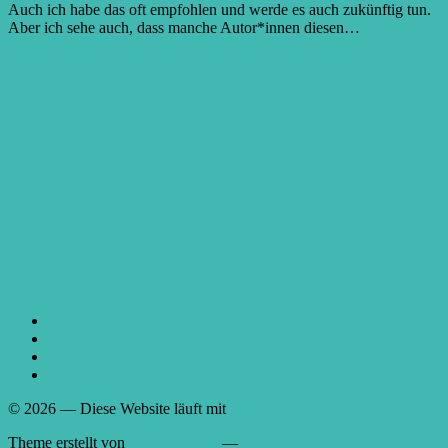
Auch ich habe das oft empfohlen und werde es auch zukünftig tun.
Aber ich sehe auch, dass manche Autor*innen diesen…
Weiterlesen
→
1. Juli 2023
Lektorat Maria Blömeke
Impressum
& Datenschutz
Kontakt:
Instagram
E-Mail
Blog
Neuigkeiten und Informationen
Schreibtipps
Überarbeitung
© 2026
— Diese Website läuft mit
WordPress
Theme erstellt von
Anders Norén
—
Nach oben ↑