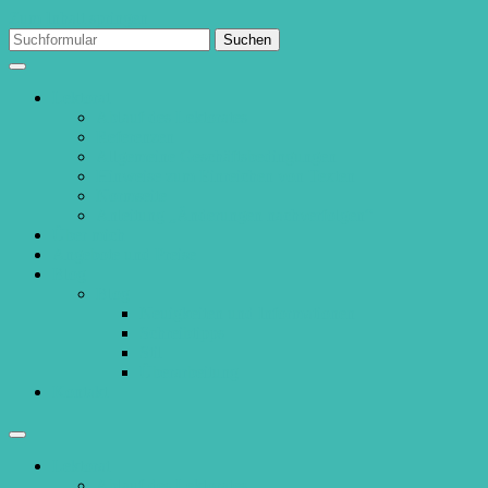
Zum Inhalt springen
Suchen
nach:
Lektorat
Ablauf des Lektorates
Referenzen
Allgemeine Geschäftsbedingungen
Hinweise zum Einreichen von Texten
Normseite
Anleitung „Änderungen nachverfolgen“
Über mich
Angebote und Preise
Blog
Blog
Neuigkeiten und Informationen
Schreibtipps
Stil
Überarbeitung
Kontakt
Suchfeld
ein-/ausblenden
Lektorat
Ablauf des Lektorates