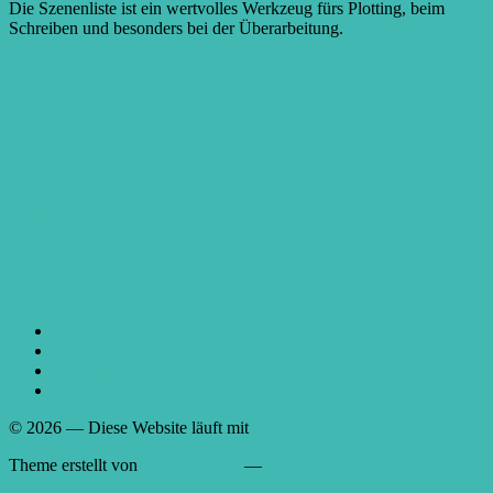
Die Szenenliste ist ein wertvolles Werkzeug fürs Plotting, beim
Schreiben und besonders bei der Überarbeitung.
15. August 2023
Lektorat Maria Blömeke
Impressum
& Datenschutz
Kontakt:
Instagram
E-Mail
Blog
Neuigkeiten und Informationen
Schreibtipps
Überarbeitung
© 2026
— Diese Website läuft mit
WordPress
Theme erstellt von
Anders Norén
—
Nach oben ↑