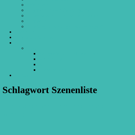
Referenzen
Allgemeine Geschäftsbedingungen
Hinweise zum Einreichen von Texten
Normseite
Anleitung „Änderungen nachverfolgen“
Über mich
Angebote und Preise
Blog
Blog
Neuigkeiten und Informationen
Schreibtipps
Stil
Überarbeitung
Kontakt
Schlagwort
Szenenliste
Die Szenenliste – brauche ich sie
wirklich?