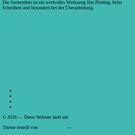
Die Szenenliste ist ein wertvolles Werkzeug fürs Plotting, beim
Schreiben und besonders bei der Überarbeitung.
15. August 2023
Lektorat Maria Blömeke
Impressum
& Datenschutz
Kontakt:
Instagram
E-Mail
Blog
Neuigkeiten und Informationen
Schreibtipps
Überarbeitung
© 2026
— Diese Website läuft mit
WordPress
Theme erstellt von
Anders Norén
—
Nach oben ↑