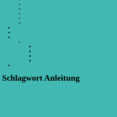
Referenzen
Allgemeine Geschäftsbedingungen
Hinweise zum Einreichen von Texten
Normseite
Anleitung „Änderungen nachverfolgen“
Über mich
Angebote und Preise
Blog
Blog
Neuigkeiten und Informationen
Schreibtipps
Stil
Überarbeitung
Kontakt
Schlagwort
Anleitung
Die Szenenliste – brauche ich sie
wirklich?