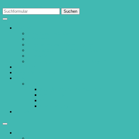
Zum Inhalt springen
Suchen
nach:
Lektorat
Ablauf des Lektorates
Referenzen
Allgemeine Geschäftsbedingungen
Hinweise zum Einreichen von Texten
Normseite
Anleitung „Änderungen nachverfolgen“
Über mich
Angebote und Preise
Blog
Blog
Neuigkeiten und Informationen
Schreibtipps
Stil
Überarbeitung
Kontakt
Suchfeld
ein-/ausblenden
Lektorat
Ablauf des Lektorates